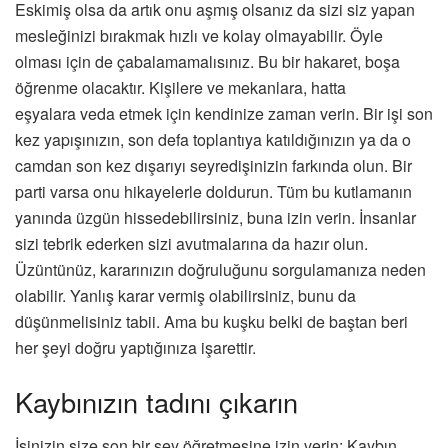
Eskimiş olsa da artık onu aşmış olsanız da sizi siz yapan
mesleğinizi bırakmak hızlı ve kolay olmayabilir. Öyle
olması için de çabalamamalısınız. Bu bir hakaret, boşa
öğrenme olacaktır. Kişilere ve mekanlara, hatta
eşyalara veda etmek için kendinize zaman verin. Bir işi son
kez yapışınızın, son defa toplantıya katıldığınızın ya da o
camdan son kez dışarıyı seyredişinizin farkında olun. Bir
parti varsa onu hikayelerle doldurun. Tüm bu kutlamanın
yanında üzgün hissedebilirsiniz, buna izin verin. İnsanlar
sizi tebrik ederken sizi avutmalarına da hazır olun.
Üzüntünüz, kararınızın doğruluğunu sorgulamanıza neden
olabilir. Yanlış karar vermiş olabilirsiniz, bunu da
düşünmelisiniz tabii. Ama bu kuşku belki de baştan beri
her şeyi doğru yaptığınıza işarettir.
Kaybınızın tadını çıkarın
İşinizin size son bir şey öğretmesine izin verin: Kaybın