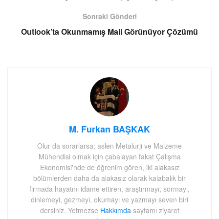
Sonraki Gönderi
Outlook’ta Okunmamış Mail Görünüyor Çözümü
M. Furkan BAŞKAK
Olur da sorarlarsa; aslen Metalurji ve Malzeme
Mühendisi olmak için çabalayan fakat Çalışma
Ekonomisi'nde de öğrenim gören, iki alakasız
bölümlerden daha da alakasız olarak kalabalık bir
firmada hayatını idame ettiren, araştırmayı, sormayı,
dinlemeyi, gezmeyi, okumayı ve yazmayı seven biri
dersiniz. Yetmezse
Hakkımda
sayfamı ziyaret