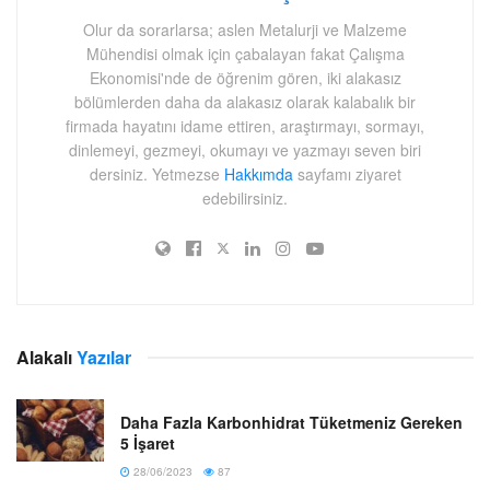
Olur da sorarlarsa; aslen Metalurji ve Malzeme
Mühendisi olmak için çabalayan fakat Çalışma
Ekonomisi'nde de öğrenim gören, iki alakasız
bölümlerden daha da alakasız olarak kalabalık bir
firmada hayatını idame ettiren, araştırmayı, sormayı,
dinlemeyi, gezmeyi, okumayı ve yazmayı seven biri
dersiniz. Yetmezse
Hakkımda
sayfamı ziyaret
edebilirsiniz.
Alakalı
Yazılar
Daha Fazla Karbonhidrat Tüketmeniz Gereken
5 İşaret
28/06/2023
87