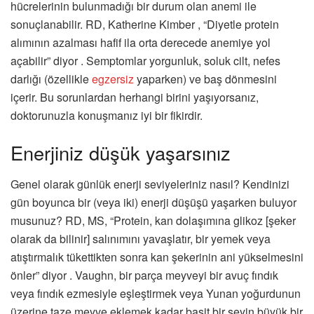
hücrelerinin bulunmadığı bir durum olan anemi ile
sonuçlanabilir. RD, Katherine Kimber , “Diyetle protein
alımının azalması hafif ila orta derecede anemiye yol
açabilir” diyor . Semptomlar yorgunluk, soluk cilt, nefes
darlığı (özellikle
egzersiz
yaparken) ve baş dönmesini
içerir. Bu sorunlardan herhangi birini yaşıyorsanız,
doktorunuzla konuşmanız iyi bir fikirdir.
Enerjiniz düşük yaşarsınız
Genel olarak günlük enerji seviyeleriniz nasıl? Kendinizi
gün boyunca bir (veya iki) enerji düşüşü yaşarken buluyor
musunuz? RD, MS, “Protein, kan dolaşımına glikoz [şeker
olarak da bilinir] salınımını yavaşlatır, bir yemek veya
atıştırmalık tükettikten sonra kan şekerinin ani yükselmesini
önler” diyor . Vaughn, bir parça meyveyi bir avuç fındık
veya fındık ezmesiyle eşleştirmek veya Yunan yoğurdunun
üzerine taze meyve eklemek kadar basit bir şeyin büyük bir