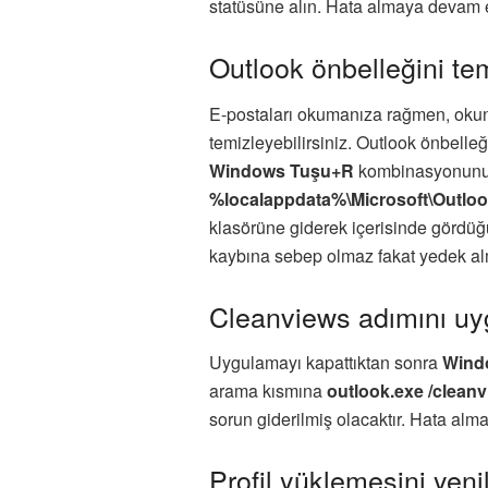
statüsüne alın. Hata almaya devam e
Outlook önbelleğini te
E-postaları okumanıza rağmen, okun
temizleyebilirsiniz. Outlook önbelle
Windows Tuşu+R
kombinasyonunu 
%localappdata%\Microsoft\Outlo
klasörüne giderek içerisinde gördü
kaybına sebep olmaz fakat yedek a
Cleanviews adımını uy
Uygulamayı kapattıktan sonra
Wind
arama kısmına
outlook.exe /clean
sorun giderilmiş olacaktır. Hata al
Profil yüklemesini yeni