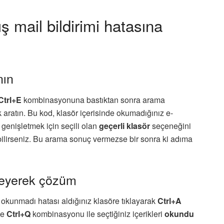
mail bildirimi hatasına
nın
Ctrl+E
kombinasyonuna bastıktan sonra arama
aratın. Bu kod, klasör içerisinde okumadığınız e-
 genişletmek için seçili olan
geçerli klasör
seçeneğini
bilirseniz. Bu arama sonuç vermezse bir sonra ki adıma
neyerek çözüm
okunmadı hatası aldığınız klasöre tıklayarak
Ctrl+A
ve
Ctrl+Q
kombinasyonu ile seçtiğiniz içerikleri
okundu