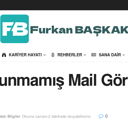
KARIYER HAYATI
REHBERLER
SANA DAIR
kunmamış Mail Gö
0
dalı Bilgiler
Okuma zamanı:2 dakikada okuyabilirsiniz