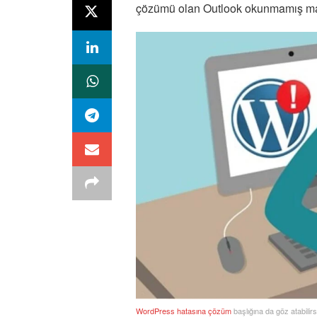
çözümü olan Outlook okunmamış ma
WordPress hatasına çözüm
başlığına da göz atabilirs