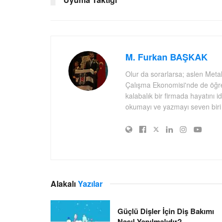
M. Furkan BAŞKAK
Olur da sorarlarsa; aslen Meta
Çalışma Ekonomisi'nde de öğre
kalabalık bir firmada hayatını 
okumayı ve yazmayı seven biri
Alakalı
Yazılar
Güçlü Dişler İçin Diş Bakımı
Nasıl Yapılmalıdır?