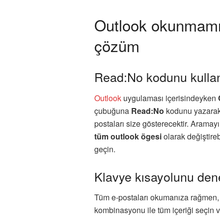
Outlook okunmamış 
çözüm
Read:No kodunu kulla
Outlook
uygulaması içerisindeyken
çubuğuna
Read:No
kodunu yazarak 
postaları size gösterecektir. Aramayı
tüm outlook ögesi
olarak değiştire
geçin.
Klavye kısayolunu de
Tüm e-postaları okumanıza rağmen, 
kombinasyonu ile tüm içeriği seçin 