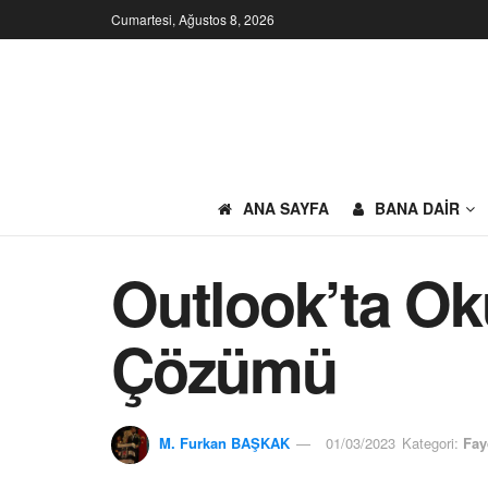
Cumartesi, Ağustos 8, 2026
ANA SAYFA
BANA DAIR
Outlook’ta O
Çözümü
M. Furkan BAŞKAK
01/03/2023
Kategori:
Fay