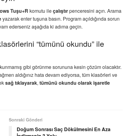
ows Tuşu+R
komutu ile
çalıştır
penceresini açın. Arama
e
yazarak enter tuşuna basın. Program açıldığında sorun
evam ederseniz aşağıda ki adıma geçin.
klasörlerini “tümünü okundu” ile
 okunmamış gibi görünme sorununa kesin çözüm olacaktır.
ağmen aldığınız hata devam ediyorsa, tüm klasörleri ve
tek
sağ tıklayarak
,
tümünü okundu olarak işaretle
Sonraki Gönderi
Doğum Sonrası Saç Dökülmesini En Aza
İndirmenin 3 Yolu