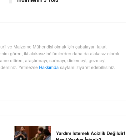
lurji ve Malzeme Mühendisi olmak için çabalayan fakat
nim gören, iki alakasız bölümlerden daha da alakasız olarak
idame ettiren, araştırmayı, sormayı, dinlemeyi, gezmeyi,
 dersiniz. Yetmezse
Hakkımda
sayfamı ziyaret edebilirsiniz.
Yardım İstemek Acizlik Değildir!
Nasıl Yardım İstenir?