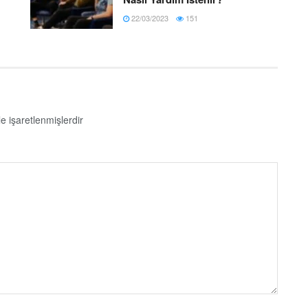
22/03/2023
151
le işaretlenmişlerdir