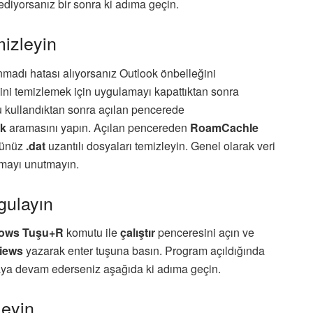
diyorsanız bir sonra ki adıma geçin.
mizleyin
madı hatası alıyorsanız Outlook önbelleğini
ğini temizlemek için uygulamayı kapattıktan sonra
kullandıktan sonra açılan pencerede
ok
aramasını yapın. Açılan pencereden
RoamCachle
ğünüz
.dat
uzantılı dosyaları temizleyin. Genel olarak veri
lmayı unutmayın.
gulayın
ows Tuşu+R
komutu ile
çalıştır
penceresini açın ve
views
yazarak enter tuşuna basın. Program açıldığında
maya devam ederseniz aşağıda ki adıma geçin.
leyin