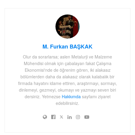
M. Furkan BAŞKAK
Olur da sorarlarsa; aslen Metalurji ve Malzeme
Mühendisi olmak için çabalayan fakat Çalışma
Ekonomisi'nde de öğrenim gören, iki alakasız
bölümlerden daha da alakasız olarak kalabalık bir
firmada hayatını idame ettiren, araştırmayı, sormayı,
dinlemeyi, gezmeyi, okumayı ve yazmayı seven biri
dersiniz. Yetmezse
Hakkımda
sayfamı ziyaret
edebilirsiniz.