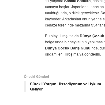
11 yaşında
Sasaki Sadako
, hastalı
tutmaya başlar. Japonların inancına 
tutulduğunda, o dilek gerçekleşir. S
kaybeder. Arkadaşları onun yerine e
cenaze töreninde mezarına 354 tane 
Bu olay Hiroşima’da
Dünya Çocuk 
bölgesinde bir heykelinin yapılması
Dünya Çocuk Barış Günü
‘nde, dü
origamileri Hiroşima’ya gönderilir.
Önceki Gönderi
Sürekli Yorgun Hissediyorum ve Uykum
Geliyor