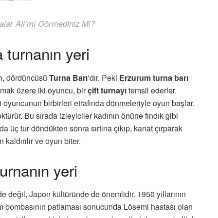
nalar Ali’mi Görmediniz Mi?
 turnanın yeri
an, dördüncüsü
Turna Barı
‘dır. Peki
Erzurum turna barı
olmak üzere iki oyuncu, bir
çift turnayı
temsil ederler.
i oyuncunun birbirleri etrafında dönmeleriyle oyun başlar.
türür. Bu sırada izleyiciler kadının önüne fındık gibi
da üç tur döndükten sonra sırtına çıkıp, kanat çırparak
kaldırılır ve oyun biter.
urnanın yeri
de değil, Japon kültüründe de önemlidir. 1950 yıllarının
om bombasının patlaması sonucunda Lösemi hastası olan