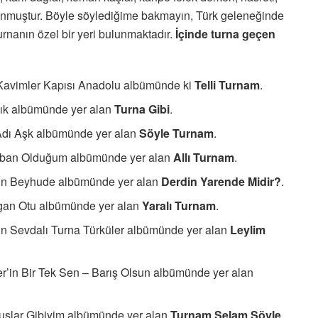
kunmuştur. Böyle söylediğime bakmayın, Türk geleneğinde
turnanın özel bir yeri bulunmaktadır.
İçinde turna geçen
Kavimler Kapısı Anadolu albümünde ki
Telli Turnam
.
ılık albümünde yer alan
Turna Gibi
.
Adı Aşk albümünde yer alan
Söyle Turnam
.
urban Olduğum albümünde yer alan
Allı Turnam
.
’ın Beyhude albümünde yer alan
Derdin Yarende Midir?
.
sırgan Otu albümünde yer alan
Yaralı Turnam
.
ın Sevdalı Turna Türküler albümünde yer alan
Leylim
r’in Bir Tek Sen – Barış Olsun albümünde yer alan
Kuşlar Gibiyim albümünde yer alan
Turnam Selam Söyle
.