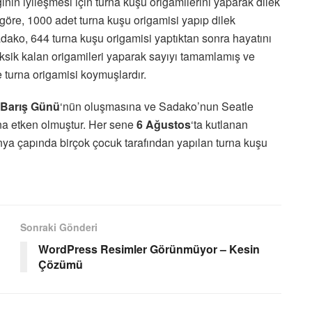
ğının iyileşmesi için turna kuşu origamilerini yaparak dilek
göre, 1000 adet turna kuşu origamisi yapıp dilek
adako, 644 turna kuşu origamisi yaptıktan sonra hayatını
ksik kalan origamileri yaparak sayıyı tamamlamış ve
turna origamisi koymuşlardır.
Barış Günü
‘nün oluşmasına ve Sadako’nun Seatle
na etken olmuştur. Her sene
6 Ağustos
‘ta kutlanan
nya çapında birçok çocuk tarafından yapılan turna kuşu
Sonraki Gönderi
WordPress Resimler Görünmüyor – Kesin
Çözümü