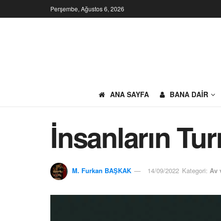
Perşembe, Ağustos 6, 2026
ANA SAYFA
BANA DAIR
İnsanların Tur
M. Furkan BAŞKAK
14/09/2022
Kategori:
Av 