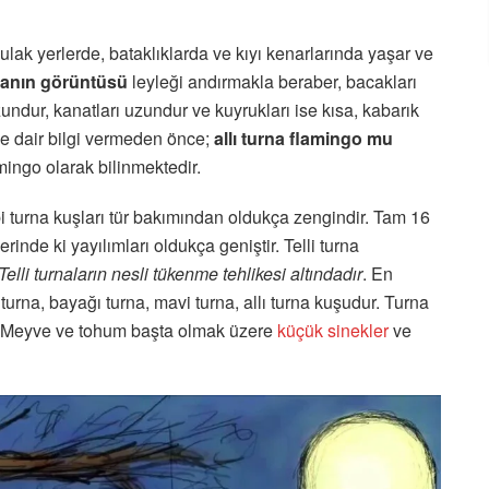
sulak yerlerde, bataklıklarda ve kıyı kenarlarında yaşar ve
anın görüntüsü
leyleği andırmakla beraber, bacakları
ndur, kanatları uzundur ve kuyrukları ise kısa, kabarık
ine dair bilgi vermeden önce;
allı turna flamingo mu
lamingo olarak bilinmektedir.
 turna kuşları tür bakımından oldukça zengindir. Tam 16
inde ki yayılımları oldukça geniştir. Telli turna
Telli turnaların nesli tükenme tehlikesi altındadır
. En
çlı turna, bayağı turna, mavi turna, allı turna kuşudur. Turna
. Meyve ve tohum başta olmak üzere
küçük sinekler
ve