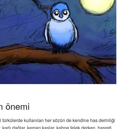
ın önemi
i türkülerde kullanılan her sözün de kendine has derinliği
 karlı dağlar, keman kaşlar, kahpe felek derken, hasreti,