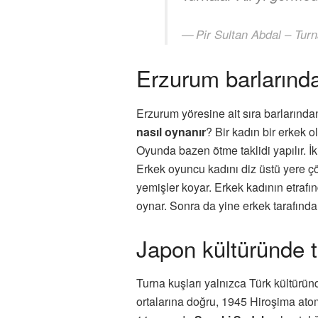
Pir Sultan Abdal – Tur
Erzurum barlarında
Erzurum yöresine ait sıra barlarınd
nasıl oynanır
? Bir kadın bir erkek 
Oyunda bazen ötme taklidi yapılır. İk
Erkek oyuncu kadını diz üstü yere çök
yemişler koyar. Erkek kadının etrafın
oynar. Sonra da yine erkek tarafından 
Japon kültüründe t
Turna kuşları yalnızca Türk kültürün
ortalarına doğru, 1945 Hiroşima at