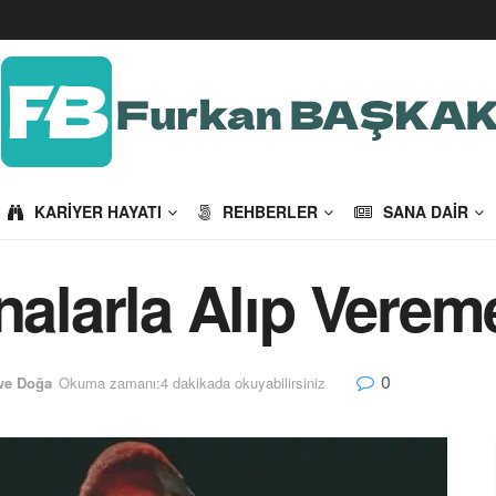
KARIYER HAYATI
REHBERLER
SANA DAIR
nalarla Alıp Verem
0
ve Doğa
Okuma zamanı:4 dakikada okuyabilirsiniz