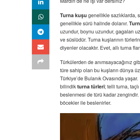
Mardin’de ne işi var dersiniz?
Turna kuşu
genellikle sazlıklarda, 
genellikle sürü halinde dolanır.
Turn
uzundur, boynu uzundur, gagaları uzu
ve süslüdür. Turna kuşlarının türler
diyenler olacaktır. Evet, allı turna f
Türkülerden de anımsayacağınız gibi
türe sahip olan bu kuşların dünya üzer
Türkiye’de Bulanık Ovasında yaşar.
bilindik
turna türleri
; telli turna, ta
beslenmesi de türü kadar zengindir
böcekler ile beslenirler.