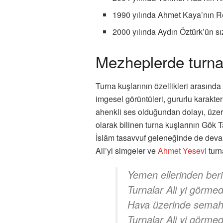
1990 yılında Ahmet Kaya’nın R
2000 yılında Aydın Öztürk’ün s
Mezheplerde turna
Turna kuşlarının özellikleri arasın
imgesel görüntüleri, gururlu karakterl
ahenkli ses olduğundan dolayı, üzeri
olarak bilinen turna kuşlarının Gök Ta
İslâm tasavvuf geleneğinde de devam 
Ali’yi simgeler ve
Ahmet Yesevi
turn
Yemen ellerinden beri
Turnalar Ali yi görmed
Hava üzerinde semah
Turnalar Ali yi görmed