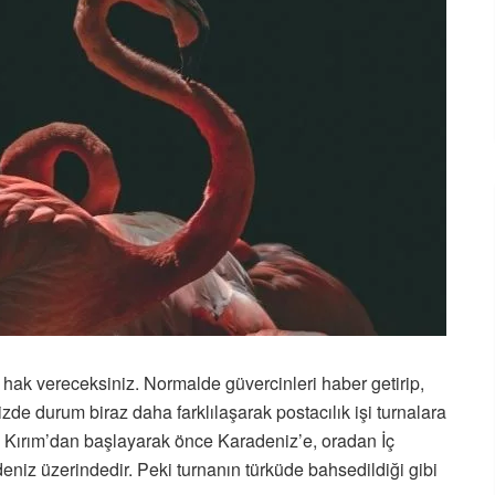
hak vereceksiniz. Normalde güvercinleri haber getirip,
izde durum biraz daha farklılaşarak postacılık işi turnalara
; Kırım’dan başlayarak önce Karadeniz’e, oradan İç
niz üzerindedir. Peki turnanın türküde bahsedildiği gibi