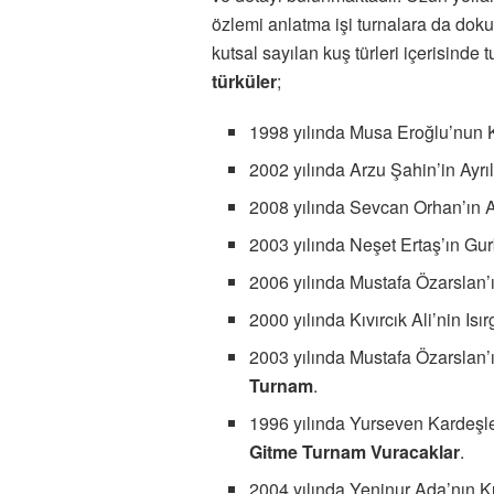
özlemi anlatma işi turnalara da do
kutsal sayılan kuş türleri içerisinde 
türküler
;
1998 yılında Musa Eroğlu’nun 
2002 yılında Arzu Şahin’in Ayr
2008 yılında Sevcan Orhan’ın 
2003 yılında Neşet Ertaş’ın G
2006 yılında Mustafa Özarslan
2000 yılında Kıvırcık Ali’nin I
2003 yılında Mustafa Özarslan’
Turnam
.
1996 yılında Yurseven Kardeşle
Gitme Turnam Vuracaklar
.
2004 yılında Yeninur Ada’nın 