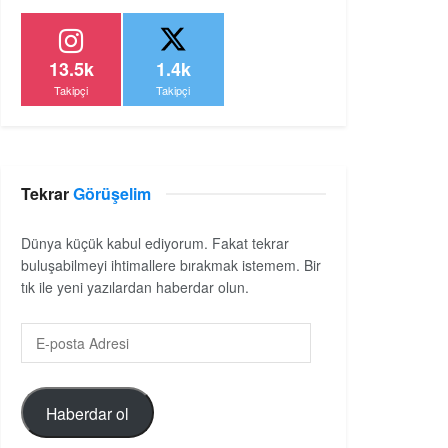
13.5k
1.4k
Takipçi
Takipçi
Tekrar
Görüşelim
Dünya küçük kabul ediyorum. Fakat tekrar
buluşabilmeyi ihtimallere bırakmak istemem. Bir
tık ile yeni yazılardan haberdar olun.
Haberdar ol