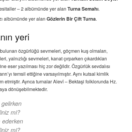
esitaller – 2 albümünde yer alan
Turna Semahı
.
ızı albümünde yer alan
Gözlerin Bir Çift Turna
.
nın yeri
da bulunan özgürlüğü sevmeleri, göçmen kuş olmaları,
eri, yalnızlığı sevmeleri, kanat çırparken çıkardıkları
ne eser yazılması hiç zor değildir. Özgürlük sevdalısı
nrı’yı temsil ettiğine varsayılmıştır. Aynı kutsal kimlik
etmiştir. Ayrıca turnalar Alevî – Bektaşi folklorunda Hz.
aya dönüşebilmektedir.
 gelirken
iniz mi?
 ederken
iniz mi?