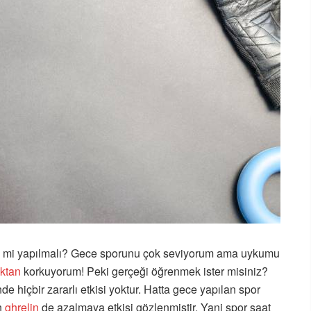
e mi yapılmalı? Gece sporunu çok seviyorum ama uykumu
ktan
korkuyorum! Peki gerçeği öğrenmek ister misiniz?
e hiçbir zararlı etkisi yoktur. Hatta gece yapılan spor
n
ghrelin
de azalmaya etkisi gözlenmiştir. Yani spor saat