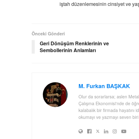
iştah düzenlemesinin cinsiyet ve ya
Önceki Gönderi
Geri Dönüşüm Renklerinin ve
Sembollerinin Anlamları
M. Furkan BAŞKAK
Olur da sorarlarsa; aslen Meta
Çalışma Ekonomisi'nde de öğre
kalabalık bir firmada hayatını 
okumayı ve yazmayı seven biri