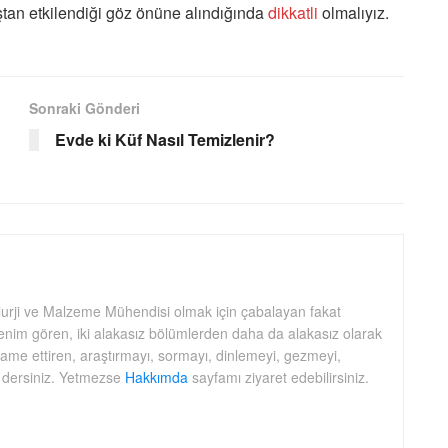
ştan etkilendiği göz önüne alındığında
dikkatli
olmalıyız.
Sonraki Gönderi
Evde ki Küf Nasıl Temizlenir?
lurji ve Malzeme Mühendisi olmak için çabalayan fakat
nim gören, iki alakasız bölümlerden daha da alakasız olarak
idame ettiren, araştırmayı, sormayı, dinlemeyi, gezmeyi,
 dersiniz. Yetmezse
Hakkımda
sayfamı ziyaret edebilirsiniz.