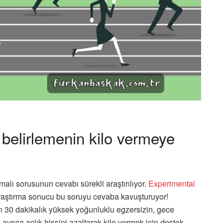
 belirlemenin kilo vermeye
malı sorusunun cevabı sürekli araştırılıyor.
Experimental
araştırma sonucu bu soruyu cevaba kavuşturuyor!
 30 dakikalık yüksek yoğunluklu egzersizin, gece
yrıca açlık hissini azaltarak kilo vermek için destek