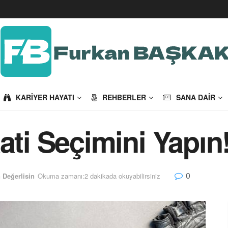
KARIYER HAYATI
REHBERLER
SANA DAIR
ati Seçimini Yapın
0
 Değerlisin
Okuma zamanı:2 dakikada okuyabilirsiniz