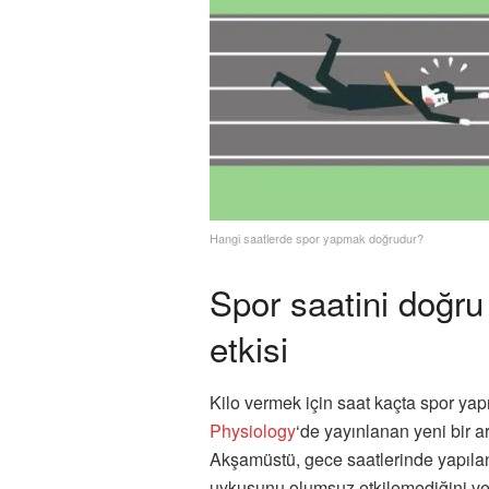
Hangi saatlerde spor yapmak doğrudur?
Spor saatini doğru
etkisi
Kilo vermek için saat kaçta spor yap
Physiology
‘de yayınlanan yeni bir 
Akşamüstü, gece saatlerinde yapılan
uykusunu olumsuz etkilemediğini ve a