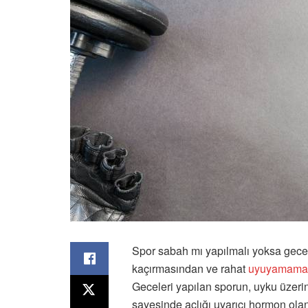
Spor sabah mı yapılmalı yoksa gec
kaçırmasından ve rahat
uyuyamama
Geceleri yapılan sporun, uyku üzerind
sayesinde açlığı uyarıcı hormon ola