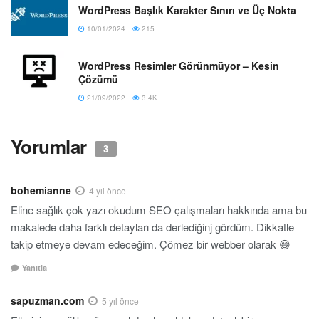
WordPress Başlık Karakter Sınırı ve Üç Nokta
10/01/2024
215
WordPress Resimler Görünmüyor – Kesin
Çözümü
21/09/2022
3.4K
Yorumlar
3
bohemianne
4 yıl önce
Eline sağlık çok yazı okudum SEO çalışmaları hakkında ama bu
makalede daha farklı detayları da derlediğinj gördüm. Dikkatle
takip etmeye devam edeceğim. Çömez bir webber olarak 😄
Yanıtla
sapuzman.com
5 yıl önce