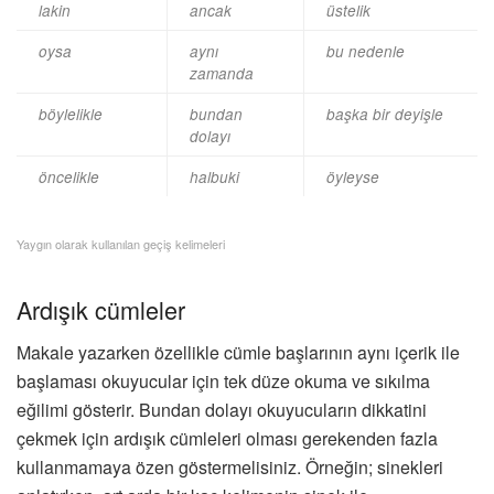
lakin
ancak
üstelik
oysa
aynı
bu nedenle
zamanda
böylelikle
bundan
başka bir deyişle
dolayı
öncelikle
halbuki
öyleyse
Yaygın olarak kullanılan geçiş kelimeleri
Ardışık cümleler
Makale yazarken özellikle cümle başlarının aynı içerik ile
başlaması okuyucular için tek düze okuma ve sıkılma
eğilimi gösterir. Bundan dolayı okuyucuların dikkatini
çekmek için ardışık cümleleri olması gerekenden fazla
kullanmamaya özen göstermelisiniz. Örneğin; sinekleri