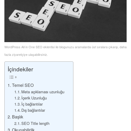
WordPress All in One SEO eklentisi ile blogunuzu aramalarda üst sıralara çıkarıp, daha
fazla ziyaretçiye ulaşabilirsiniz.
İçindekiler
Temel SEO
Meta açıklaması uzunluğu
İçerik Uzunluğu
İç bağlantılar
Dış bağlantılar
Başlık
SEO Title length
Okunabilirlik