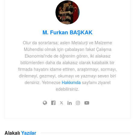
M. Furkan BAŞKAK
Olur da sorarlarsa; aslen Metalurji ve Malzeme
Mühendisi olmak için çabalayan fakat Çalışma
Ekonomisi'nde de öğrenim gören, iki alakasız
bölümlerden daha da alakasız olarak kalabalık bir
firmada hayatını idame ettiren, araştırmayı, sormayı,
dinlemeyi, gezmeyi, okumayı ve yazmayı seven biri
dersiniz. Yetmezse
Hakkımda
sayfamı ziyaret
edebilirsiniz.
Alakalı
Yazılar