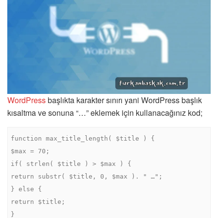
WordPress
başlıkta karakter sınırı yani WordPress başlık
kısaltma ve sonuna “…” eklemek için kullanacağınız kod;
function max_title_length( $title ) {

$max = 70;

if( strlen( $title ) > $max ) {

return substr( $title, 0, $max ). " …";

} else {

return $title;

}
