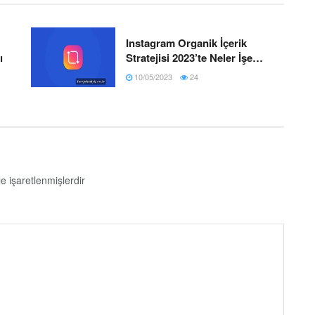
Instagram Organik İçerik
ı
Stratejisi 2023’te Neler İşe
Yarar?
10/05/2023
24
le işaretlenmişlerdir