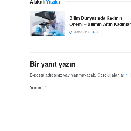
Alakalı
Yazılar
Bilim Dünyasında Kadının
Önemi – Bilimin Altın Kadınlar
31/05/2023
33
Bir yanıt yazın
E-posta adresiniz yayınlanmayacak.
Gerekli alanlar
i
*
Yorum
*