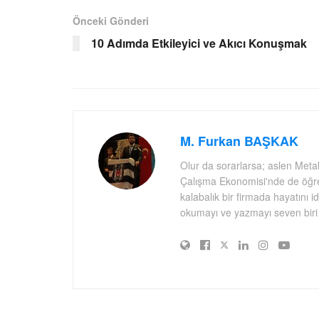
Önceki Gönderi
10 Adımda Etkileyici ve Akıcı Konuşmak
M. Furkan BAŞKAK
Olur da sorarlarsa; aslen Meta
Çalışma Ekonomisi'nde de öğre
kalabalık bir firmada hayatını 
okumayı ve yazmayı seven biri