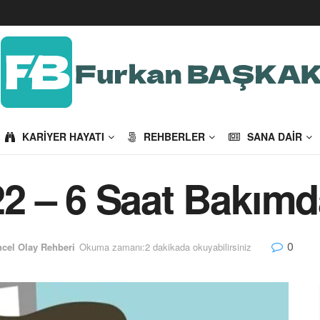
KARIYER HAYATI
REHBERLER
SANA DAIR
2 – 6 Saat Bakım
0
cel Olay Rehberi
Okuma zamanı:2 dakikada okuyabilirsiniz