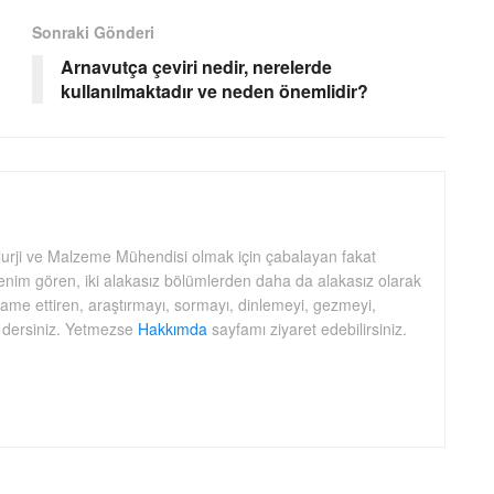
Sonraki Gönderi
Arnavutça çeviri nedir, nerelerde
kullanılmaktadır ve neden önemlidir?
lurji ve Malzeme Mühendisi olmak için çabalayan fakat
nim gören, iki alakasız bölümlerden daha da alakasız olarak
idame ettiren, araştırmayı, sormayı, dinlemeyi, gezmeyi,
 dersiniz. Yetmezse
Hakkımda
sayfamı ziyaret edebilirsiniz.