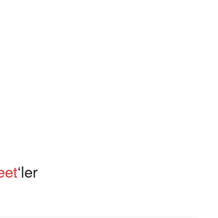
eet
‘ler