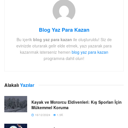
Blog Yaz Para Kazan
Bu içerik
blog yaz para kazan
ile oluşturuldu! Siz de
evinizde oturarak gelir elde etmek, yazı yazarak para
kazanmak isterseniz hemen
blog yaz para kazan
programına dahil olun!
Alakalı
Yazılar
Kayak ve Motorcu Eldivenleri: Kış Sporları İçin
Mükemmel Koruma
16/12/2024
1.5K