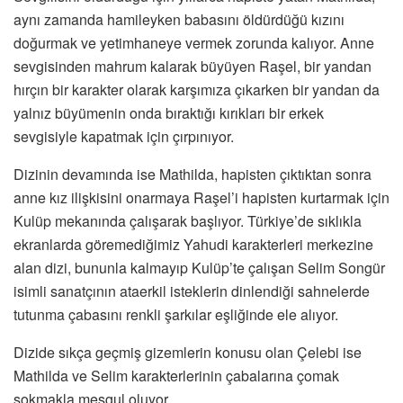
aynı zamanda hamileyken babasını öldürdüğü kızını
doğurmak ve yetimhaneye vermek zorunda kalıyor. Anne
sevgisinden mahrum kalarak büyüyen Raşel, bir yandan
hırçın bir karakter olarak karşımıza çıkarken bir yandan da
yalnız büyümenin onda bıraktığı kırıkları bir erkek
sevgisiyle kapatmak için çırpınıyor.
Dizinin devamında ise Mathilda, hapisten çıktıktan sonra
anne kız ilişkisini onarmaya Raşel’i hapisten kurtarmak için
Kulüp mekanında çalışarak başlıyor. Türkiye’de sıklıkla
ekranlarda göremediğimiz Yahudi karakterleri merkezine
alan dizi, bununla kalmayıp Kulüp’te çalışan Selim Songür
isimli sanatçının ataerkil isteklerin dinlendiği sahnelerde
tutunma çabasını renkli şarkılar eşliğinde ele alıyor.
Dizide sıkça geçmiş gizemlerin konusu olan Çelebi ise
Mathilda ve Selim karakterlerinin çabalarına çomak
sokmakla meşgul oluyor.