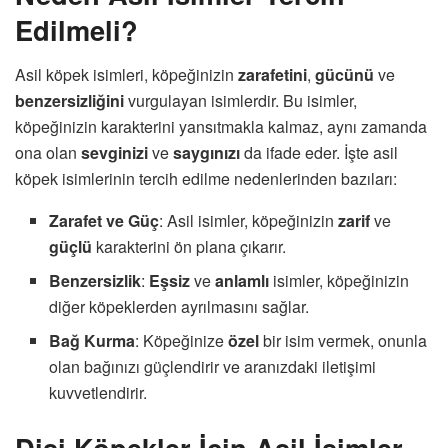
Edilmeli?
Asil köpek isimleri, köpeğinizin
zarafetini
,
gücünü
ve
benzersizliğini
vurgulayan isimlerdir. Bu isimler,
köpeğinizin karakterini yansıtmakla kalmaz, aynı zamanda
ona olan
sevginizi
ve
saygınızı
da ifade eder. İşte asil
köpek isimlerinin tercih edilme nedenlerinden bazıları:
Zarafet ve Güç
: Asil isimler, köpeğinizin
zarif
ve
güçlü
karakterini ön plana çıkarır.
Benzersizlik
:
Eşsiz
ve
anlamlı
isimler, köpeğinizin
diğer köpeklerden ayrılmasını sağlar.
Bağ Kurma
: Köpeğinize
özel
bir isim vermek, onunla
olan bağınızı güçlendirir ve aranızdaki iletişimi
kuvvetlendirir.
Dişi Köpekler İçin Asil İsimler