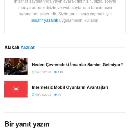
internet sayfalarında yayınlayarak fikrinizin, sizin, sosyal
medya adreslerinizin ve web sayfanızın tanınmasını
hızlandıran sistemdir. Sizde tanıtımınızı yapmak için
misafir yazarlık
uygulamasını kullanın!
Alakalı
Yazılar
Neden Çevremdeki İnsanlar Samimi Gelmiyor?
24/07/2023
149
İnternetsiz Mobil Oyunların Avantajları
09/03/2023
161
Bir yanıt yazın