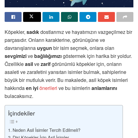
Köpekler,
sadık
dostlarımız ve hayatımızın vazgeçilmez bir
parçasıdır. Onların karakterine, görünüşüne ve
davranışlarına
uygun
bir isim seçmek, onlara olan
sevgimizi
ve
bağlılığımızı
göstermek için harika bir yoldur.
Özellikle
asil
ve
zarif
görünümlü köpekler için, onların
asaleti ve zarafetini yansıtan isimler bulmak, sahiplerine
büyük bir mutluluk verir. Bu makalede, asil köpek isimleri
hakkında
en iyi
önerileri
ve bu isimlerin
anlamlarını
bulacaksınız.
İçindekiler
Neden Asil İsimler Tercih Edilmeli?
Dişi Köpekler İçin Asil İsimler