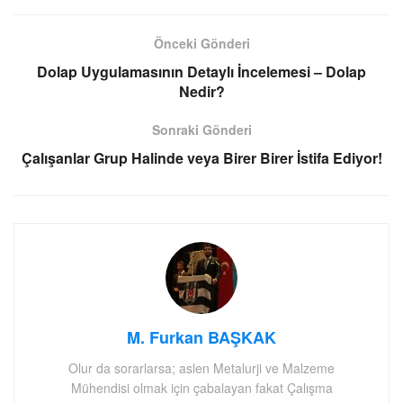
Önceki Gönderi
Dolap Uygulamasının Detaylı İncelemesi – Dolap
Nedir?
Sonraki Gönderi
Çalışanlar Grup Halinde veya Birer Birer İstifa Ediyor!
M. Furkan BAŞKAK
Olur da sorarlarsa; aslen Metalurji ve Malzeme
Mühendisi olmak için çabalayan fakat Çalışma