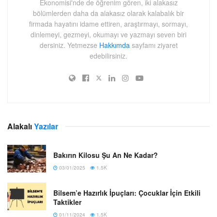
Ekonomisi'nde de öğrenim gören, iki alakasız
bölümlerden daha da alakasız olarak kalabalık bir
firmada hayatını idame ettiren, araştırmayı, sormayı,
dinlemeyi, gezmeyi, okumayı ve yazmayı seven biri
dersiniz. Yetmezse
Hakkımda
sayfamı ziyaret
edebilirsiniz.
Alakalı
Yazılar
Bakırın Kilosu Şu An Ne Kadar?
03/01/2025
1.5K
Bilsem’e Hazırlık İpuçları: Çocuklar İçin Etkili
Taktikler
01/11/2024
1.5K