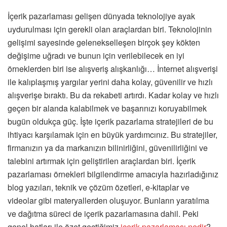
İçerik pazarlaması gelişen dünyada teknolojiye ayak
uydurulması için gerekli olan araçlardan biri. Teknolojinin
gelişimi sayesinde gelenekselleşen birçok şey kökten
değişime uğradı ve bunun için verilebilecek en iyi
örneklerden biri ise alışveriş alışkanlığı… İnternet alışverişi
ile kalıplaşmış yargılar yerini daha kolay, güvenilir ve hızlı
alışverişe bıraktı. Bu da rekabeti artırdı. Kadar kolay ve hızlı
geçen bir alanda kalabilmek ve başarınızı koruyabilmek
bugün oldukça güç. İşte içerik pazarlama stratejileri de bu
ihtiyacı karşılamak için en büyük yardımcınız. Bu stratejiler,
firmanızın ya da markanızın bilinirliğini, güvenilirliğini ve
talebini artırmak için geliştirilen araçlardan biri. İçerik
pazarlaması örnekleri bilgilendirme amacıyla hazırladığınız
blog yazıları, teknik ve çözüm özetleri, e-kitaplar ve
videolar gibi materyallerden oluşuyor. Bunların yaratılma
ve dağıtma süreci de içerik pazarlamasına dahil. Peki
genel hatları ile özet geçtiğimiz
içerik pazarlaması nedir
?