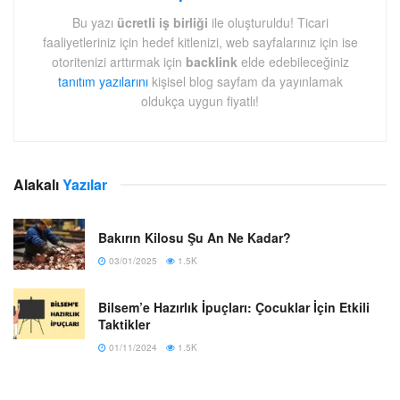
Bu yazı
ücretli iş birliği
ile oluşturuldu! Ticari
faaliyetleriniz için hedef kitlenizi, web sayfalarınız için ise
otoritenizi arttırmak için
backlink
elde edebileceğiniz
tanıtım yazılarını
kişisel blog sayfam da yayınlamak
oldukça uygun fiyatlı!
Alakalı
Yazılar
Bakırın Kilosu Şu An Ne Kadar?
03/01/2025
1.5K
Bilsem’e Hazırlık İpuçları: Çocuklar İçin Etkili
Taktikler
01/11/2024
1.5K