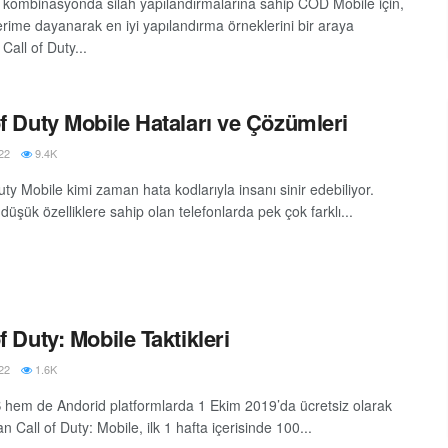
 kombinasyonda silah yapılandırmalarına sahip COD Mobile için,
erime dayanarak en iyi yapılandırma örneklerini bir araya
 Call of Duty...
of Duty Mobile Hataları ve Çözümleri
22
9.4K
uty Mobile kimi zaman hata kodlarıyla insanı sinir edebiliyor.
 düşük özelliklere sahip olan telefonlarda pek çok farklı...
f Duty: Mobile Taktikleri
22
1.6K
hem de Andorid platformlarda 1 Ekim 2019’da ücretsiz olarak
n Call of Duty: Mobile, ilk 1 hafta içerisinde 100...