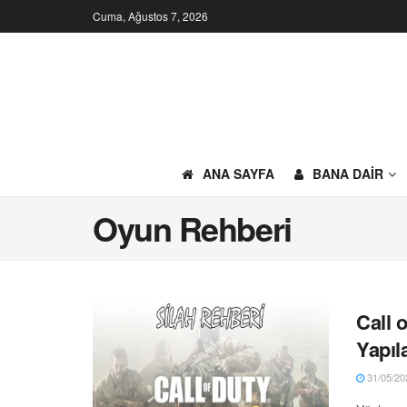
Cuma, Ağustos 7, 2026
ANA SAYFA
BANA DAIR
Oyun Rehberi
Call 
Yapıl
31/05/20