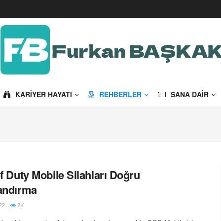
KARIYER HAYATI
REHBERLER
SANA DAIR
of Duty Mobile Silahları Doğru
andırma
22
2K