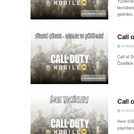
Yüzlerce
tecrübel
getirdim.
Call 
23/08/20
Call of D
Özellikle
Call o
31/05/20
Hem iOS 
yayınlana