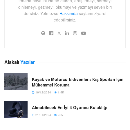
firmada hayatını idame ettiren, araştırmayı, sormayı,
dinlemeyi, gezmeyi, okumayı ve yazmayı seven biri
dersiniz. Yetmezse
Hakkımda
sayfamı ziyaret
edebilirsiniz.
Alakalı
Yazılar
Kayak ve Motorcu Eldivenleri: Kış Sporları İçin
Mükemmel Koruma
16/12/2024
1.5K
Alınabilecek En İyi 4 Oyuncu Kulaklığı
21/01/2024
255