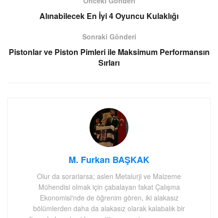
Önceki Gönderi
Alınabilecek En İyi 4 Oyuncu Kulaklığı
Sonraki Gönderi
Pistonlar ve Piston Pimleri ile Maksimum Performansın
Sırları
M. Furkan BAŞKAK
Olur da sorarlarsa; aslen Metalurji ve Malzeme
Mühendisi olmak için çabalayan fakat Çalışma
Ekonomisi'nde de öğrenim gören, iki alakasız
bölümlerden daha da alakasız olarak kalabalık bir