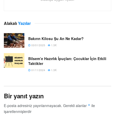
Alakalı
Yazılar
Bakırın Kilosu Şu An Ne Kadar?
03/01/2025
1.5K
Bilsem’e Hazırlık İpuçları: Çocuklar İçin Etkili
Taktikler
01/11/2024
1.5K
Bir yanıt yazın
E-posta adresiniz yayınlanmayacak.
Gerekli alanlar
ile
*
işaretlenmişlerdir