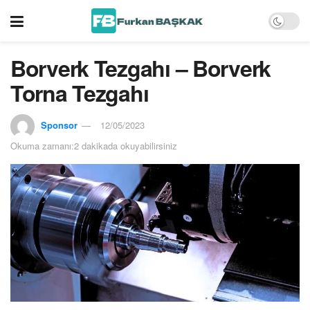
Borverk Tezgahı – Borverk
Torna Tezgahı
Sponsor
12/05/2023
Okuma zamanı:2 dakikada okuyabilirsiniz