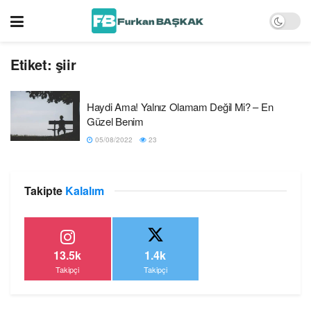
Etiket:
şiir
Haydi Ama! Yalnız Olamam Değil Mi? – En
Güzel Benim
05/08/2022
23
Takipte
Kalalım
13.5k
1.4k
Takipçi
Takipçi