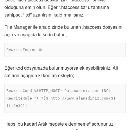
olduğuna emin olun. Eğer “.htaccess.txt” uzantısına
sahipse; “.txt” uzantısını kaldırmalısınız.
File Manager ile ana dizinde bulunan .htaccess dosyasını
açın ve aşağıda ki kodu bulun;
RewriteEngine On
Eğer kod dosyanızda bulunmuyorsa ekleyebilirsiniz. Alt
satırına aşağıda ki kodları ekleyin;
RewriteCond %{HTTP_HOST} ^alanadınız.com [NC]

RewriteRule ^(.*)$ http://www.alanadınız.com/$1 
[L,R=301]
Hepsi bu kadar! Artık “sepete eklenmeme” sorununuz