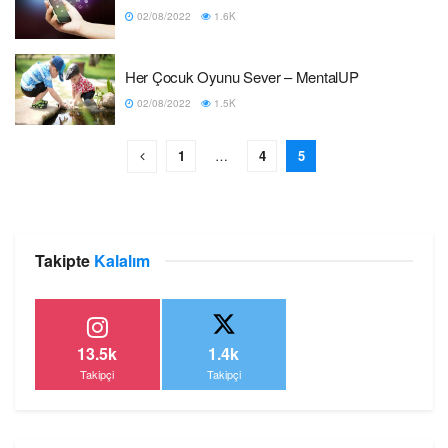
02/08/2022
1.6K
Her Çocuk Oyunu Sever – MentalUP
02/08/2022
1.5K
1
…
4
5
Takipte
Kalalım
13.5k
1.4k
Takipçi
Takipçi